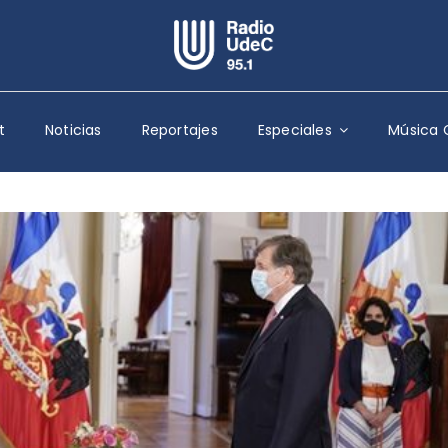
Escuchar Radio UdeC
en vivo
t
Noticias
Reportajes
Especiales
Música 
Quiénes Somos
Programación
Podcast
Noticias
Reportajes
Columnas
Música Clásica
Especiales