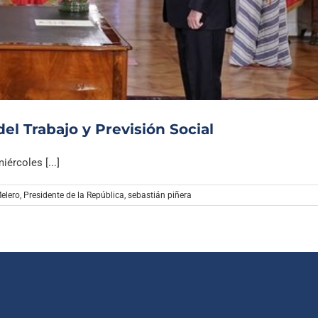
Archivo Sonoro
el Trabajo y Previsión Social
ércoles [...]
Melero
,
Presidente de la República
,
sebastián piñera