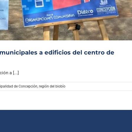
Archivo Sonoro
 municipales a edificios del centro de
ón a [...]
ipalidad de Concepción
,
región del biobío