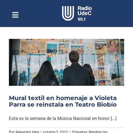
Saltar
al
contenido
Toggle
Escuchar Radio UdeC
Navigation
en vivo
Quiénes Somos
Programación
Podcast
Noticias
Reportajes
Mural textil en homenaje a Violeta
Columnas
Parra se reinstala en Teatro Biobío
Música Clásica
Esta es la semana de la Música Nacional en honor [...]
Especiales
Por
Alejandra Vera
|
octubre 5, 2022
|
Etiquetas:
Bendigo las