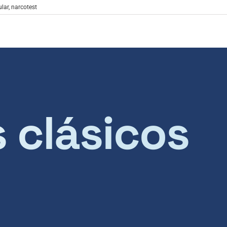
ular
,
narcotest
s clásicos