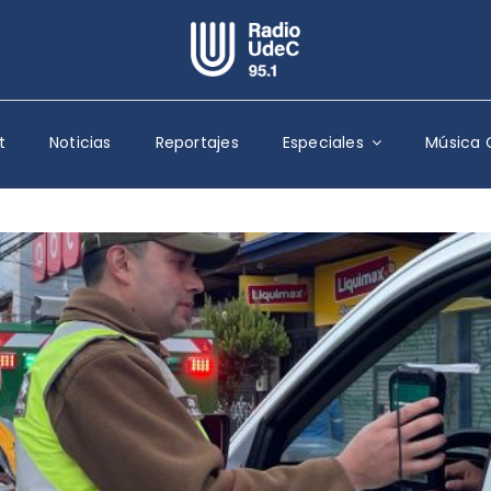
Escuchar Radio UdeC
en vivo
t
Noticias
Reportajes
Especiales
Música 
Quiénes Somos
Programación
Podcast
Noticias
Reportajes
Columnas
Música Clásica
Especiales