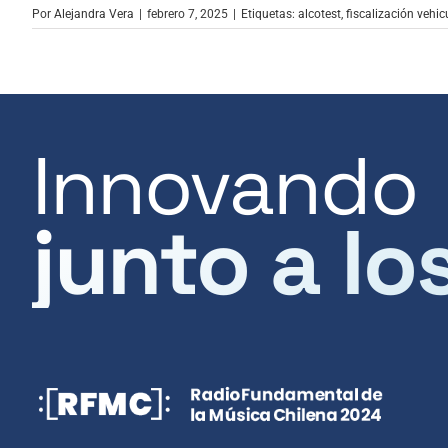
Por
Alejandra Vera
|
febrero 7, 2025
|
Etiquetas:
alcotest
,
fiscalización vehic
Innovando
junto a lo