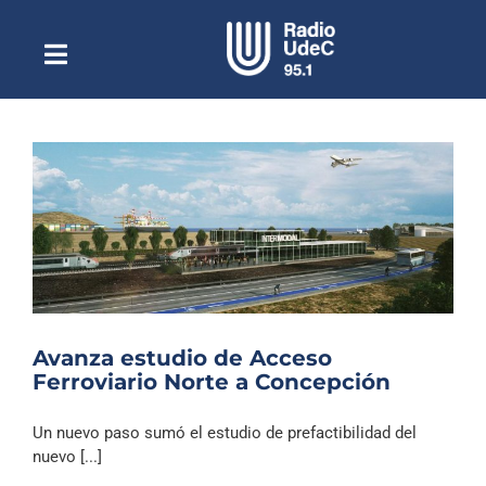
Saltar
al
contenido
Toggle
Escuchar Radio UdeC
Navigation
en vivo
Quiénes Somos
Programación
Podcast
Noticias
Reportajes
Avanza estudio de Acceso
Columnas
Ferroviario Norte a Concepción
Música Clásica
Un nuevo paso sumó el estudio de prefactibilidad del
Especiales
nuevo [...]