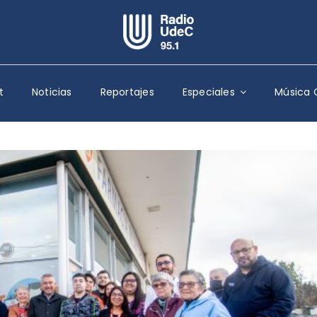
Escuchar Radio UdeC
en vivo
t
Noticias
Reportajes
Especiales
Música 
Quiénes Somos
Programación
Podcast
Noticias
Reportajes
Columnas
Música Clásica
Especiales