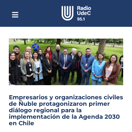
Saltar
al
contenido
Toggle
Escuchar Radio UdeC
Navigation
en vivo
Quiénes Somos
Programación
Podcast
Noticias
Reportajes
Empresarios y organizaciones civiles
Columnas
de Ñuble protagonizaron primer
diálogo regional para la
Música Clásica
implementación de la Agenda 2030
en Chile
Especiales