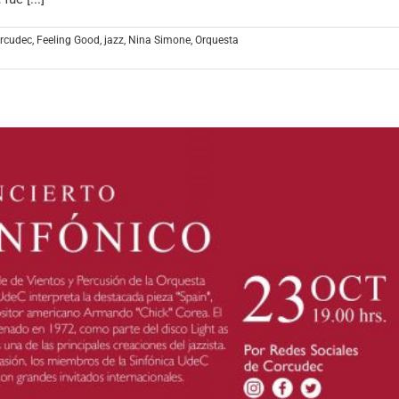
rcudec
,
Feeling Good
,
jazz
,
Nina Simone
,
Orquesta