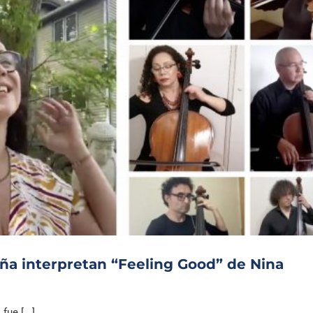
ña interpretan “Feeling Good” de Nina
ue [...]