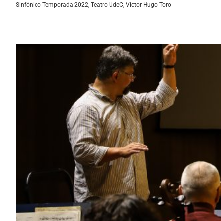
Sinfónico Temporada 2022
,
Teatro UdeC
,
Víctor Hugo Toro