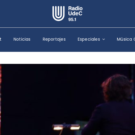
Escuchar Radio UdeC
en vivo
t
Noticias
Reportajes
Especiales
Música 
Quiénes Somos
Programación
Podcast
Noticias
Reportajes
Columnas
Música Clásica
Especiales