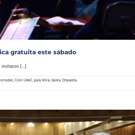
Archivo Sonoro
ica gratuita este sábado
nvitaron [...]
orcudec
,
Coro UdeC
,
gala lírica
,
ópera
,
Orquesta