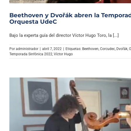
Beethoven y Dvořák abren la Temporada
Orquesta UdeC
Bajo la experta guía del director Víctor Hugo Toro, la [...]
Por
administrador
|
abril 7, 2022
|
Etiquetas:
Beethoven
,
Corcudec
,
Dvořák
,
O
Temporada Sinfónica 2022
,
Víctor Hugo