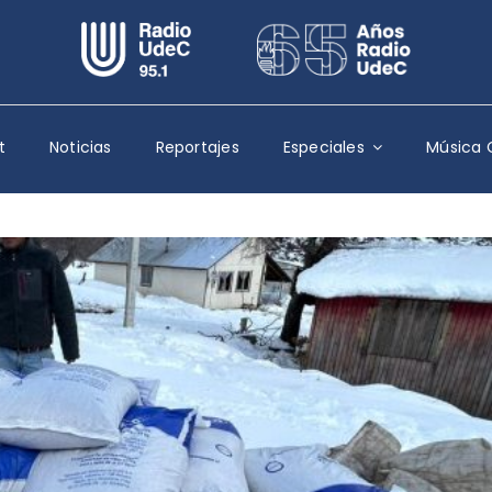
Escuchar Radio UdeC
en vivo
Quiénes Somos
t
Noticias
Reportajes
Especiales
Música 
Programación
Podcast
Noticias
Reportajes
Columnas
Música Clásica
Especiales