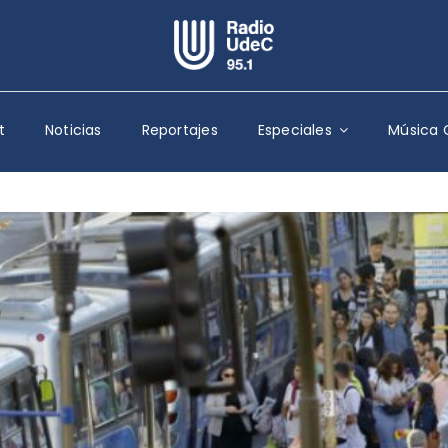
Escuchar Radio UdeC
en vivo
t
Noticias
Reportajes
Especiales
Música 
Quiénes Somos
Programación
Podcast
Noticias
Reportajes
Columnas
Música Clásica
Especiales