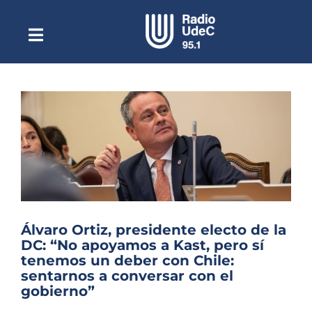
Saltar
al
contenido
Toggle
Escuchar Radio UdeC
Navigation
en vivo
Quiénes Somos
Programación
Podcast
Noticias
Reportajes
Álvaro Ortiz, presidente electo de la
Columnas
DC: “No apoyamos a Kast, pero sí
tenemos un deber con Chile:
Música Clásica
sentarnos a conversar con el
gobierno”
Especiales