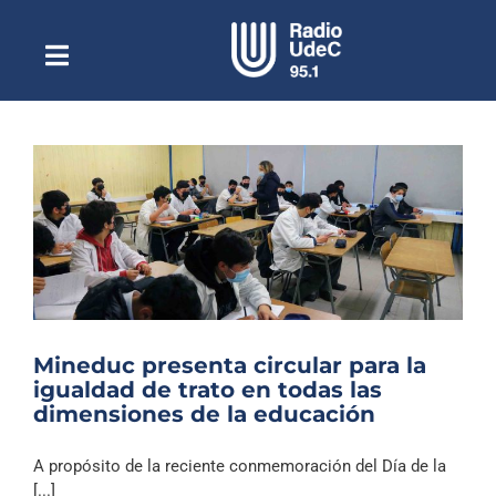
Saltar
al
contenido
Toggle
Escuchar Radio UdeC
Navigation
en vivo
Quiénes Somos
Programación
Podcast
Noticias
Reportajes
Mineduc presenta circular para la
Columnas
igualdad de trato en todas las
dimensiones de la educación
Música Clásica
Especiales
A propósito de la reciente conmemoración del Día de la
[...]