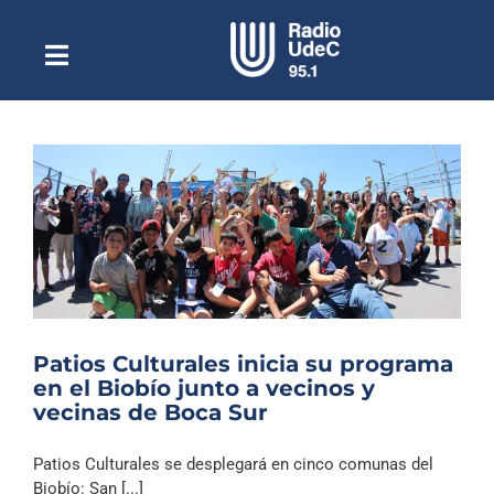
Saltar
al
contenido
Toggle
Escuchar Radio UdeC
Navigation
en vivo
Quiénes Somos
Programación
Podcast
Noticias
Reportajes
Patios Culturales inicia su programa
Columnas
en el Biobío junto a vecinos y
vecinas de Boca Sur
Música Clásica
Especiales
Patios Culturales se desplegará en cinco comunas del
Biobío: San [...]