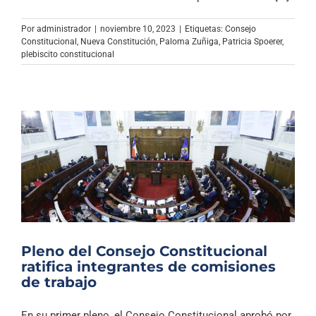
Archivo Sonoro
Por
administrador
|
noviembre 10, 2023
|
Etiquetas:
Consejo
Constitucional
,
Nueva Constitución
,
Paloma Zuñiga
,
Patricia Spoerer
,
plebiscito constitucional
Pleno del Consejo Constitucional
ratifica integrantes de comisiones
de trabajo
En su primer pleno, el Consejo Constitucional aprobó por