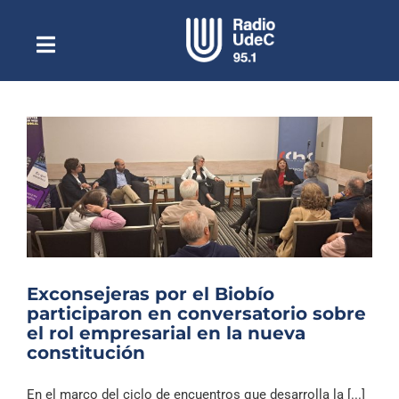
Saltar
al
contenido
Toggle
Escuchar Radio UdeC
Navigation
en vivo
Quiénes Somos
Programación
Podcast
Noticias
Reportajes
Exconsejeras por el Biobío
Columnas
participaron en conversatorio sobre
el rol empresarial en la nueva
Música Clásica
constitución
Especiales
En el marco del ciclo de encuentros que desarrolla la [...]