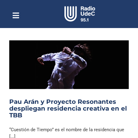
Saltar
al
contenido
Toggle
Escuchar Radio UdeC
Navigation
en vivo
Quiénes Somos
Programación
Podcast
Noticias
Reportajes
Pau Arán y Proyecto Resonantes
Columnas
despliegan residencia creativa en el
TBB
Música Clásica
Especiales
“Cuestión de Tiempo” es el nombre de la residencia que
[...]