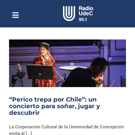
Saltar
al
contenido
Toggle
Escuchar Radio UdeC
Navigation
en vivo
Quiénes Somos
Programación
Podcast
Noticias
Reportajes
“Perico trepa por Chile”: un
Columnas
concierto para soñar, jugar y
descubrir
Música Clásica
Especiales
La Corporación Cultural de la Universidad de Concepción
invita al [...]