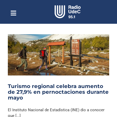
Saltar
al
contenido
Toggle
Escuchar Radio UdeC
Navigation
en vivo
Quiénes Somos
Programación
Podcast
Noticias
Reportajes
Turismo regional celebra aumento
Columnas
de 27,9% en pernoctaciones durante
mayo
Música Clásica
Especiales
El Instituto Nacional de Estadística (INE) dio a conocer
que [...]