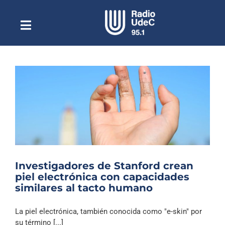
Saltar
al
contenido
Toggle
Escuchar Radio UdeC
Navigation
en vivo
Quiénes Somos
Programación
Podcast
Noticias
Reportajes
Investigadores de Stanford crean
Columnas
piel electrónica con capacidades
similares al tacto humano
Música Clásica
Especiales
La piel electrónica, también conocida como "e-skin" por
su término [...]