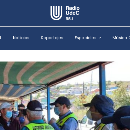
Escuchar Radio UdeC
en vivo
t
Noticias
Reportajes
Especiales
Música 
Quiénes Somos
Programación
Podcast
Noticias
Reportajes
Columnas
Música Clásica
Especiales