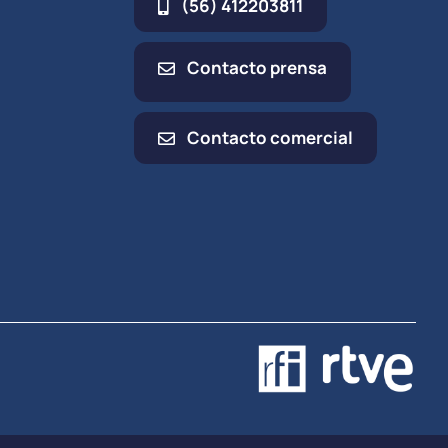
(56) 412203811
Contacto prensa
Contacto comercial