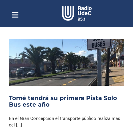
Saltar
al
contenido
Toggle
Escuchar Radio UdeC
Navigation
en vivo
Quiénes Somos
Programación
Podcast
Noticias
Reportajes
Tomé tendrá su primera Pista Solo
Columnas
Bus este año
Música Clásica
En el Gran Concepción el transporte público realiza más
Especiales
del [...]