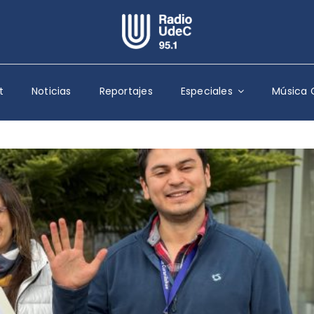
Escuchar Radio UdeC
en vivo
t
Noticias
Reportajes
Especiales
Música 
Quiénes Somos
Programación
Podcast
Noticias
Reportajes
Columnas
Música Clásica
Especiales