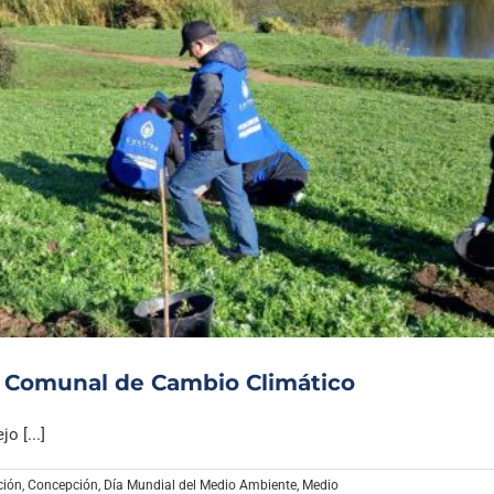
 Comunal de Cambio Climático
o [...]
ción
,
Concepción
,
Día Mundial del Medio Ambiente
,
Medio