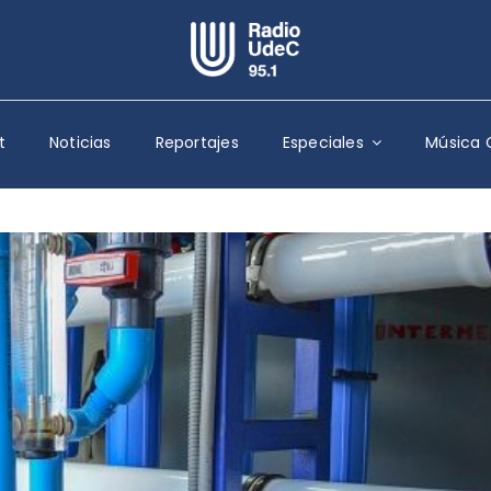
Escuchar Radio UdeC
en vivo
t
Noticias
Reportajes
Especiales
Música 
Quiénes Somos
Programación
Podcast
Noticias
Reportajes
Columnas
Música Clásica
Especiales