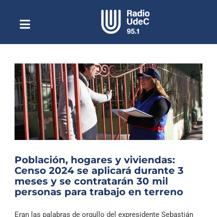
Saltar
al
contenido
Toggle
Escuchar Radio UdeC
Navigation
en vivo
Quiénes Somos
Programación
Podcast
Noticias
Reportajes
Población, hogares y viviendas:
Columnas
Censo 2024 se aplicará durante 3
meses y se contratarán 30 mil
Música Clásica
personas para trabajo en terreno
Especiales
Eran las palabras de orgullo del expresidente Sebastián