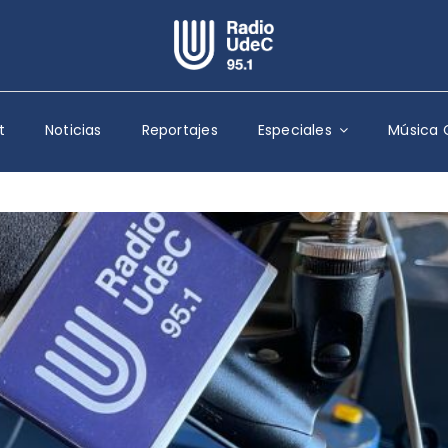
Escuchar Radio UdeC
en vivo
t
Noticias
Reportajes
Especiales
Música 
Quiénes Somos
Programación
Podcast
Noticias
Reportajes
Columnas
Música Clásica
Especiales