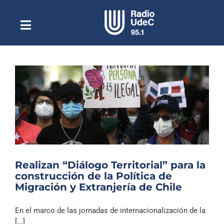
Saltar
al
contenido
Toggle
Escuchar Radio UdeC
Navigation
en vivo
Quiénes Somos
Programación
Podcast
Noticias
Reportajes
Realizan “Diálogo Territorial” para la
Columnas
construcción de la Política de
Migración y Extranjería de Chile
Música Clásica
Especiales
En el marco de las jornadas de internacionalización de la
[...]