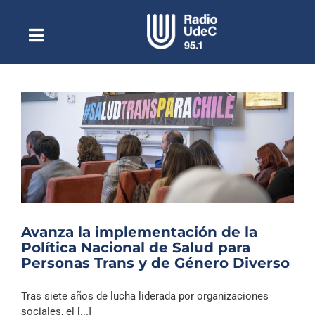
Saltar
al
contenido
Toggle
Escuchar Radio UdeC
Navigation
en vivo
Quiénes Somos
Programación
Podcast
Noticias
Reportajes
Avanza la implementación de la
Columnas
Política Nacional de Salud para
Personas Trans y de Género Diverso
Música Clásica
Especiales
Tras siete años de lucha liderada por organizaciones
sociales, el [...]