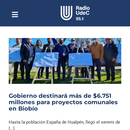
Saltar
al
contenido
Toggle
Escuchar Radio UdeC
Navigation
en vivo
Quiénes Somos
Programación
Podcast
Noticias
Reportajes
Gobierno destinará más de $6.751
Columnas
millones para proyectos comunales
en Biobío
Música Clásica
Especiales
Hasta la población España de Hualpén, llegó el seremi de
[...]