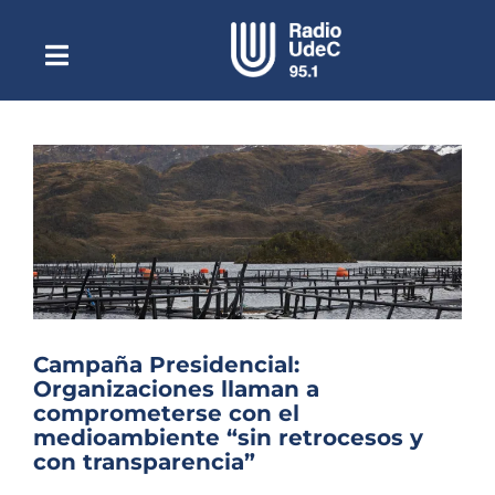
Saltar
al
contenido
Toggle
Escuchar Radio UdeC
Navigation
en vivo
Quiénes Somos
Programación
Podcast
Noticias
Reportajes
Campaña Presidencial:
Columnas
Organizaciones llaman a
comprometerse con el
Música Clásica
medioambiente “sin retrocesos y
con transparencia”
Especiales