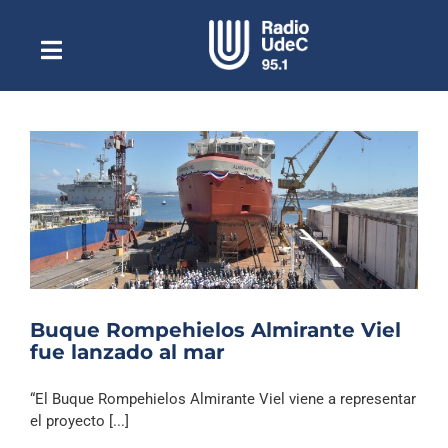
Saltar
al
contenido
Toggle
Escuchar Radio UdeC
Navigation
en vivo
Quiénes Somos
Programación
Podcast
Noticias
Reportajes
Buque Rompehielos Almirante Viel
Columnas
fue lanzado al mar
Música Clásica
“El Buque Rompehielos Almirante Viel viene a representar
Especiales
el proyecto [...]