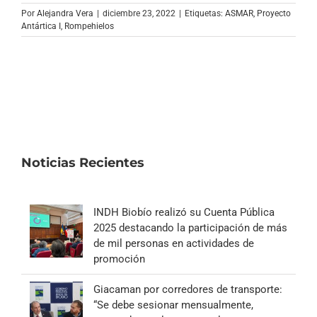
Archivo Sonoro
Por
Alejandra Vera
|
diciembre 23, 2022
|
Etiquetas:
ASMAR
,
Proyecto
Antártica I
,
Rompehielos
Noticias Recientes
INDH Biobío realizó su Cuenta Pública
2025 destacando la participación de más
de mil personas en actividades de
promoción
Giacaman por corredores de transporte:
“Se debe sesionar mensualmente,