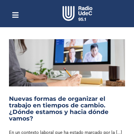
Saltar
al
contenido
Toggle
Escuchar Radio UdeC
Navigation
en vivo
Quiénes Somos
Programación
Podcast
Noticias
Reportajes
Nuevas formas de organizar el
Columnas
trabajo en tiempos de cambio.
¿Dónde estamos y hacia dónde
Música Clásica
vamos?
Especiales
En un contexto laboral que ha estado marcado por la [...]