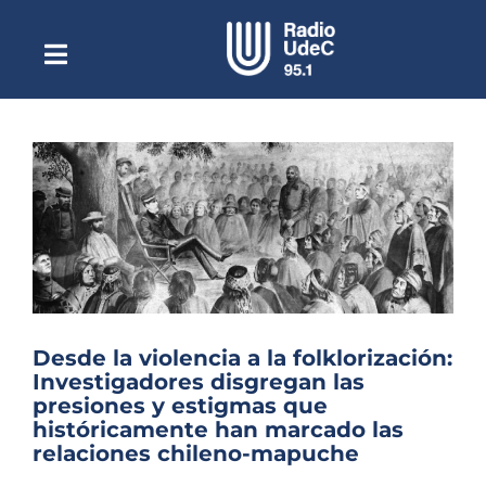
Saltar
al
contenido
Toggle
Escuchar Radio UdeC
Navigation
en vivo
Quiénes Somos
Programación
Podcast
Noticias
Reportajes
Desde la violencia a la folklorización:
Columnas
Investigadores disgregan las
presiones y estigmas que
Música Clásica
históricamente han marcado las
relaciones chileno-mapuche
Especiales