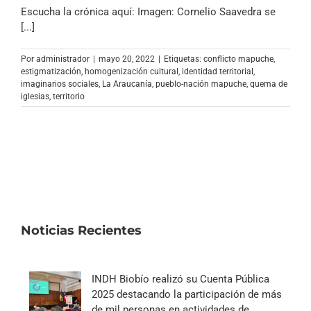
Archivo Sonoro
Escucha la crónica aquí: Imagen: Cornelio Saavedra se
[...]
Por
administrador
|
mayo 20, 2022
|
Etiquetas:
conflicto mapuche
,
estigmatización
,
homogenización cultural
,
identidad territorial
,
imaginarios sociales
,
La Araucanía
,
pueblo-nación mapuche
,
quema de
iglesias
,
territorio
Noticias Recientes
INDH Biobío realizó su Cuenta Pública
2025 destacando la participación de más
de mil personas en actividades de