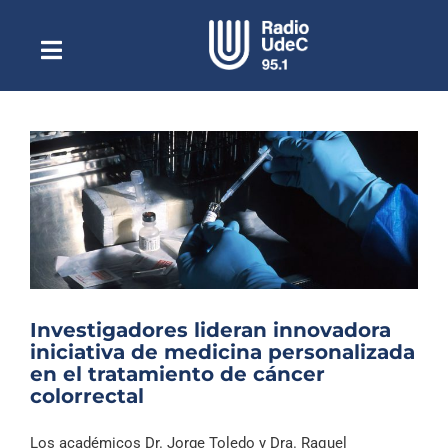
Saltar
al
contenido
Toggle
Escuchar Radio UdeC
Navigation
en vivo
Quiénes Somos
Programación
Podcast
Noticias
Reportajes
Investigadores lideran innovadora
Columnas
iniciativa de medicina personalizada
en el tratamiento de cáncer
Música Clásica
colorrectal
Especiales
Los académicos Dr. Jorge Toledo y Dra. Raquel