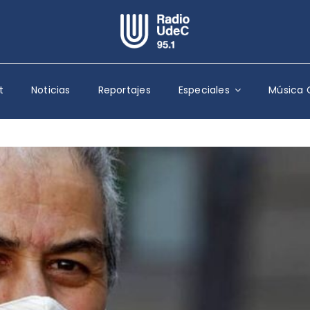
Escuchar Radio UdeC
en vivo
t
Noticias
Reportajes
Especiales
Música 
Quiénes Somos
Programación
Podcast
Noticias
Reportajes
Columnas
Música Clásica
Especiales