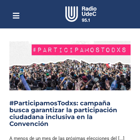
Saltar
al
contenido
Toggle
Escuchar Radio UdeC
Navigation
en vivo
Quiénes Somos
Programación
Podcast
Noticias
Reportajes
#ParticipamosTodxs: campaña
Columnas
busca garantizar la participación
ciudadana inclusiva en la
Música Clásica
Convención
Especiales
A menos de un mes de las próximas elecciones del [...]