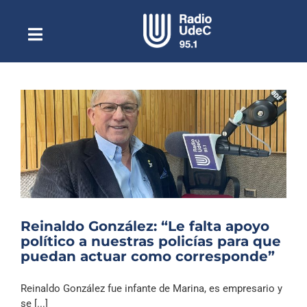
Saltar
al
contenido
Toggle
Escuchar Radio UdeC
Navigation
en vivo
Quiénes Somos
Programación
Podcast
Noticias
Reportajes
Reinaldo González: “Le falta apoyo
Columnas
político a nuestras policías para que
puedan actuar como corresponde”
Música Clásica
Especiales
Reinaldo González fue infante de Marina, es empresario y
se [...]