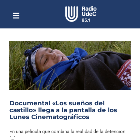
Saltar
al
contenido
Toggle
Escuchar Radio UdeC
Navigation
en vivo
Quiénes Somos
Programación
Podcast
Noticias
Reportajes
Documental «Los sueños del
Columnas
castillo» llega a la pantalla de los
Lunes Cinematográficos
Música Clásica
Especiales
En una película que combina la realidad de la detención
[...]