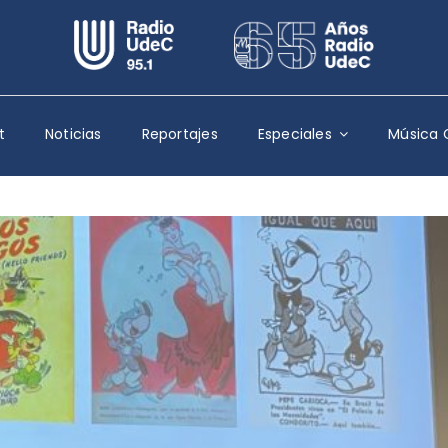
Escuchar Radio UdeC
en vivo
Quiénes Somos
t
Noticias
Reportajes
Especiales
Música 
Programación
Podcast
Noticias
Reportajes
Columnas
Música Clásica
Especiales