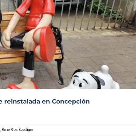
e reinstalada en Concepción
o
,
René Ríos Boettiger