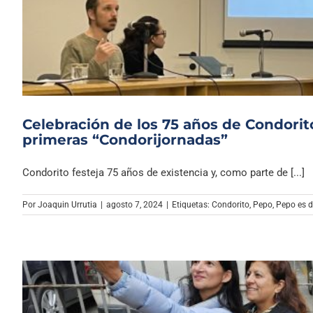
Celebración de los 75 años de Condorito
primeras “Condorijornadas”
Condorito festeja 75 años de existencia y, como parte de [...]
Por
Joaquin Urrutia
|
agosto 7, 2024
|
Etiquetas:
Condorito
,
Pepo
,
Pepo es 