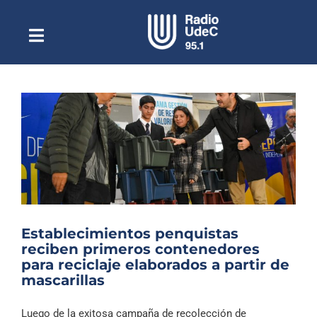
Saltar
al
contenido
Toggle
Escuchar Radio UdeC
Navigation
en vivo
Quiénes Somos
Programación
Podcast
Noticias
Reportajes
Establecimientos penquistas
Columnas
reciben primeros contenedores
para reciclaje elaborados a partir de
Música Clásica
mascarillas
Especiales
Luego de la exitosa campaña de recolección de