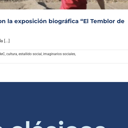
n la exposición biográfica “El Temblor de
 [...]
deC
,
cultura
,
estallido social
,
imaginarios sociales
,