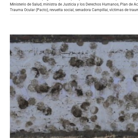
Ministerio de Salud
,
ministra de Justicia y los Derechos Humanos
,
Plan de A
Trauma Ocular (Pacto)
,
revuelta social
,
senadora Campillai
,
víctimas de trau