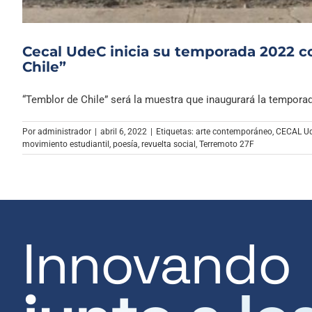
Cecal UdeC inicia su temporada 2022 co
Chile”
“Temblor de Chile” será la muestra que inaugurará la temporada
Por
administrador
|
abril 6, 2022
|
Etiquetas:
arte contemporáneo
,
CECAL U
movimiento estudiantil
,
poesía
,
revuelta social
,
Terremoto 27F
Innovando