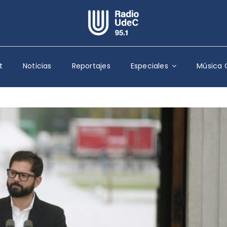
Escuchar Radio UdeC
en vivo
t
Noticias
Reportajes
Especiales
Música 
Quiénes Somos
Programación
Podcast
Noticias
Reportajes
Columnas
Música Clásica
Especiales