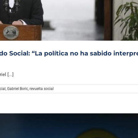
Archivo Sonoro
do Social: “La política no ha sabido interpr
l [...]
cial
,
Gabriel Boric
,
revuelta social