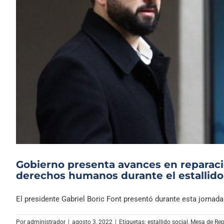
Gobierno presenta avances en reparació
derechos humanos durante el estallido 
El presidente Gabriel Boric Font presentó durante esta jornada 
Por
administrador
|
agosto 3, 2022
|
Etiquetas:
estallido social
,
Mesa de Repa