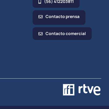
(56) 412203811
Contacto prensa
Contacto comercial