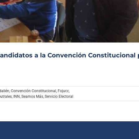
Archivo Sonoro
andidatos a la Convención Constitucional 
dalién
,
Convención Constitucional
,
Fojucc
,
utrales
,
INN
,
Seamos Más
,
Servicio Electoral