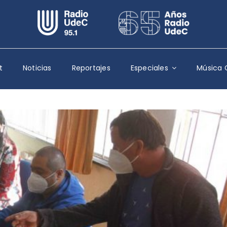
Escuchar Radio UdeC
en vivo
Quiénes Somos
t
Noticias
Reportajes
Especiales
Música 
Programación
Podcast
Noticias
Reportajes
Columnas
Música Clásica
Especiales