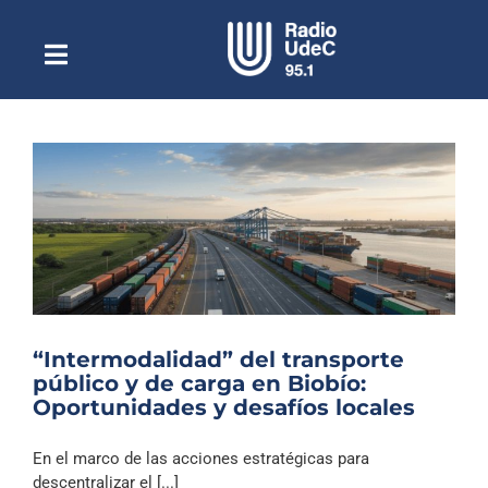
Saltar
al
contenido
Toggle
Escuchar Radio UdeC
Navigation
en vivo
Quiénes Somos
Programación
Podcast
Noticias
Reportajes
“Intermodalidad” del transporte
Columnas
público y de carga en Biobío:
Oportunidades y desafíos locales
Música Clásica
Especiales
En el marco de las acciones estratégicas para
descentralizar el [...]