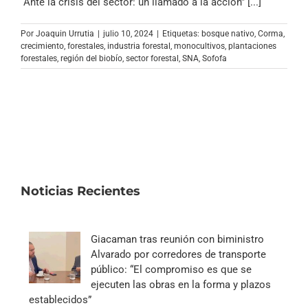
“Ante la crisis del sector: un llamado a la acción” [...]
Por
Joaquin Urrutia
|
julio 10, 2024
|
Etiquetas:
bosque nativo
,
Corma
,
crecimiento
,
forestales
,
industria forestal
,
monocultivos
,
plantaciones
forestales
,
región del biobío
,
sector forestal
,
SNA
,
Sofofa
Noticias Recientes
Giacaman tras reunión con biministro
Alvarado por corredores de transporte
público: “El compromiso es que se
ejecuten las obras en la forma y plazos
establecidos”