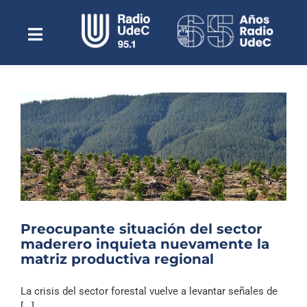
Saltar
al
contenido
Toggle
Escuchar Radio UdeC
Navigation
en vivo
Quiénes Somos
Programación
Podcast
Noticias
Reportajes
Preocupante situación del sector
Columnas
maderero inquieta nuevamente la
matriz productiva regional
Música Clásica
Especiales
La crisis del sector forestal vuelve a levantar señales de
[...]