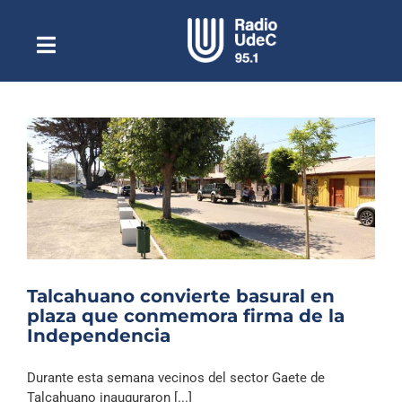
Saltar
al
contenido
Toggle
Escuchar Radio UdeC
Navigation
en vivo
Quiénes Somos
Programación
Podcast
Noticias
Reportajes
Talcahuano convierte basural en
Columnas
plaza que conmemora firma de la
Independencia
Música Clásica
Especiales
Durante esta semana vecinos del sector Gaete de
Talcahuano inauguraron [...]