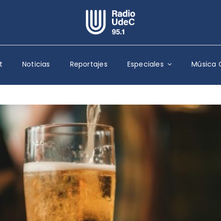
Escuchar Radio UdeC
en vivo
t
Noticias
Reportajes
Especiales
Música 
Quiénes Somos
Programación
Podcast
Noticias
Reportajes
Columnas
Música Clásica
Especiales