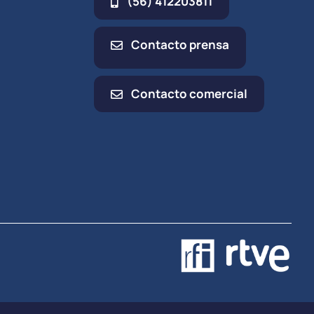
(56) 412203811
Contacto prensa
Contacto comercial