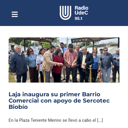
Saltar
al
contenido
Toggle
Escuchar Radio UdeC
Navigation
en vivo
Quiénes Somos
Programación
Podcast
Noticias
Reportajes
Laja inaugura su primer Barrio
Columnas
Comercial con apoyo de Sercotec
Biobío
Música Clásica
Especiales
En la Plaza Teniente Merino se llevó a cabo el [...]