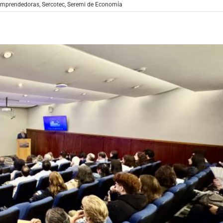
emprendedoras
,
Sercotec
,
Seremi de Economía