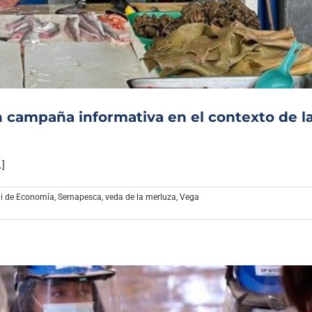
n campaña informativa en el contexto de l
.]
i de Economía
,
Sernapesca
,
veda de la merluza
,
Vega