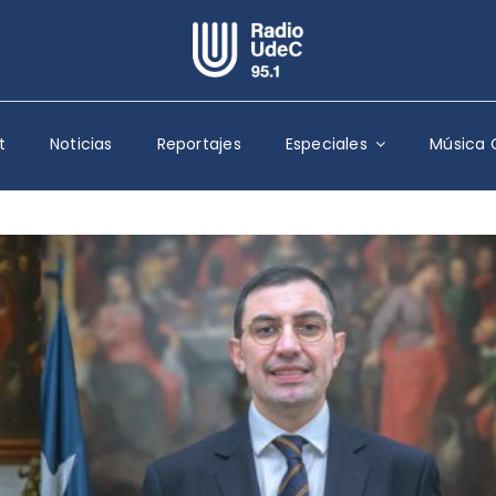
Escuchar Radio UdeC
en vivo
t
Noticias
Reportajes
Especiales
Música 
Quiénes Somos
Programación
Podcast
Noticias
Reportajes
Columnas
Música Clásica
Especiales