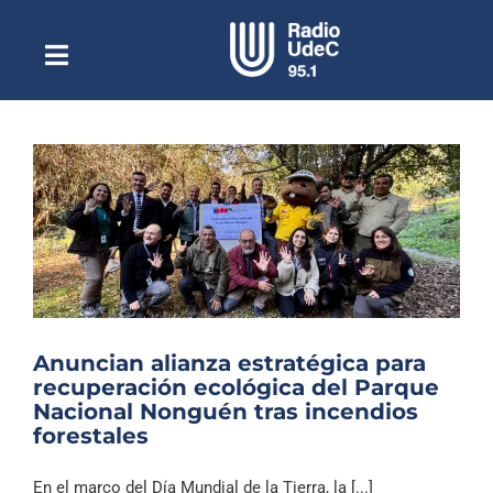
Saltar
al
contenido
Toggle
Escuchar Radio UdeC
Navigation
en vivo
Quiénes Somos
Programación
Podcast
Noticias
Reportajes
Anuncian alianza estratégica para
Columnas
recuperación ecológica del Parque
Nacional Nonguén tras incendios
Música Clásica
forestales
Especiales
En el marco del Día Mundial de la Tierra, la [...]