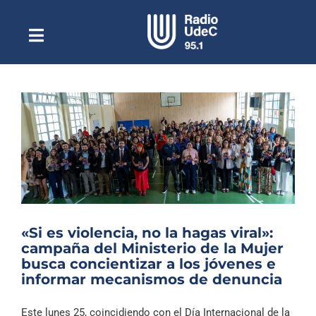
Saltar
al
contenido
Toggle
Escuchar Radio UdeC
Navigation
en vivo
Quiénes Somos
Programación
Podcast
Noticias
Reportajes
«Si es violencia, no la hagas viral»:
Columnas
campaña del Ministerio de la Mujer
busca concientizar a los jóvenes e
Música Clásica
informar mecanismos de denuncia
Especiales
Este lunes 25, coincidiendo con el Día Internacional de la