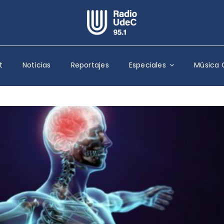
Escuchar Radio UdeC
en vivo
t
Noticias
Reportajes
Especiales
Música 
Quiénes Somos
Programación
Podcast
Noticias
Reportajes
Columnas
Música Clásica
Especiales