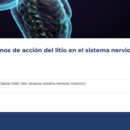
Archivo Sonoro
os de acción del litio en el sistema nervi
Celular UdeC
,
litio
,
sinapsis
,
sistema nervioso
,
trastorno